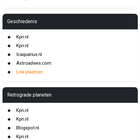
Geschiedenis
Kpn.nl
Kpn.nl
Icaquarius.nl
Astroadvies.com
Link plaatsen
Retrograde planeten
Kpn.nl
Kpn.nl
Blogspot.nl
Kpn.nl